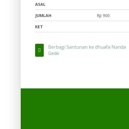
ASAL
JUMLAH
Rp 900
KET
Berbagi Santunan ke dhuafa Nanda
Gede