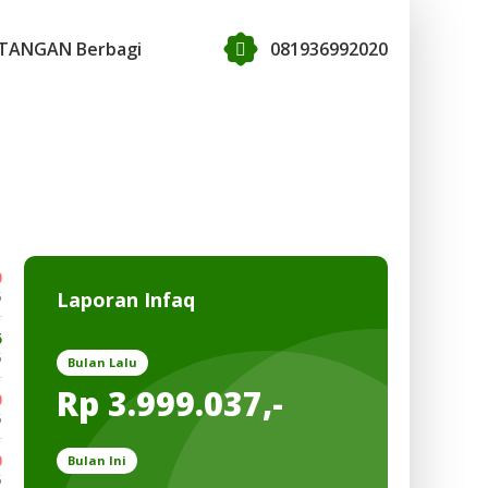
TANGAN Berbagi
081936992020
0
Laporan Infaq
5
5
5
Bulan Lalu
Rp 3.999.037,-
0
5
0
Bulan Ini
5