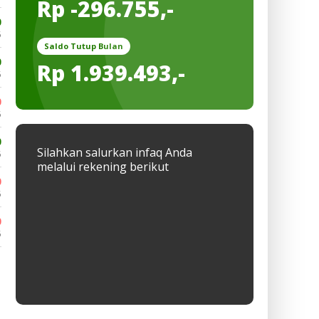
Rp -296.755,-
0
5
Saldo Tutup Bulan
0
Rp 1.939.493,-
5
0
5
0
Silahkan salurkan infaq Anda
5
melalui rekening berikut
0
5
0
5