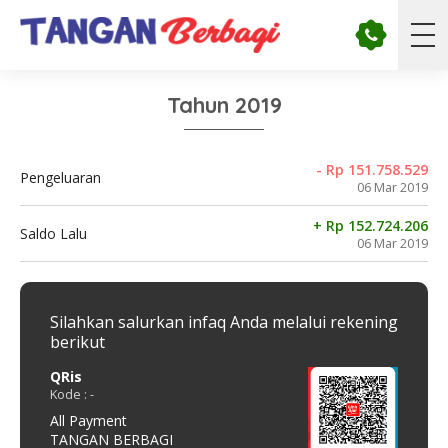
Tahun 2019
- Rp 151.758.529
Pengeluaran
06 Mar 2019
+ Rp 152.724.206
Saldo Lalu
06 Mar 2019
Silahkan salurkan infaq Anda melalui rekening
berikut
QRis
Bank
Kode : -
Kode 
All Payment
161.
TANGAN BERBAGI
Tang