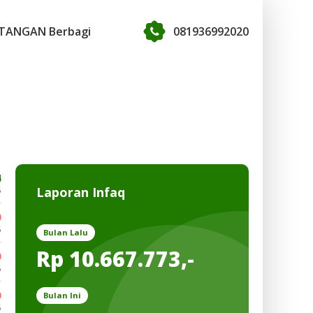
TANGAN Berbagi
081936992020
4
Laporan Infaq
5
0
5
Bulan Lalu
Rp 10.667.773,-
0
5
0
Bulan Ini
5