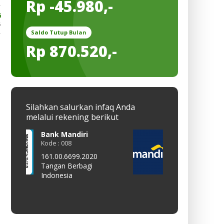
Rp -45.980,-
6
5
Saldo Tutup Bulan
Rp 870.520,-
Silahkan salurkan infaq Anda
melalui rekening berikut
Bank Mandiri
QRis
Kode : 008
Kode : -
161.00.6699.2020
All Payment
Tangan Berbagi
TANGAN BERBA
Indonesia