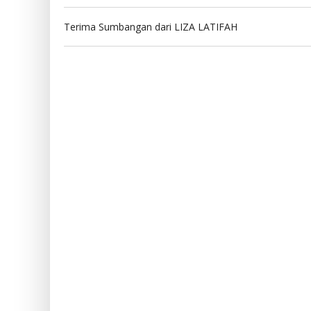
Terima Sumbangan dari LIZA LATIFAH
QRis
Bank Mand
Kode : -
Kode : 008
All Payment
161.00.669
TANGAN BERBAGI
Tangan Ber
Indonesia