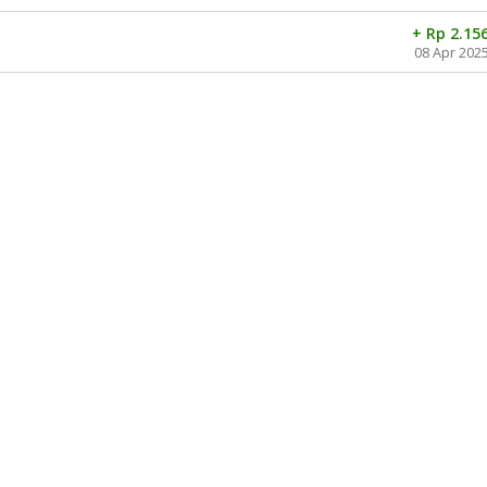
+ Rp 2.15
08 Apr 202
iri
QRis
Kode : -
9.2020
All Payment
bagi
TANGAN BERBAGI